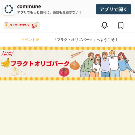
イベント🎉
「フラクトオリゴパーク」へようこそ！
フラクトオリゴパーク